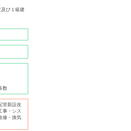
査及び１級建
多数
配管新設改
工事・シス
改修・換気