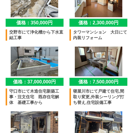
価格：350,000円
価格：2,300,000円
交野市にて浄化槽から下水直
タワーマンション 大日にて
結工事
内装リフォーム
価格：37,000,000円
価格：7,500,000円
守口市にて木造住宅新築工
寝屋川市にて戸建て住宅,間
事・注文住宅 既存住宅解
取り変更,外装シーリング打
体 基礎工事から
ち替え,住宅設備工事