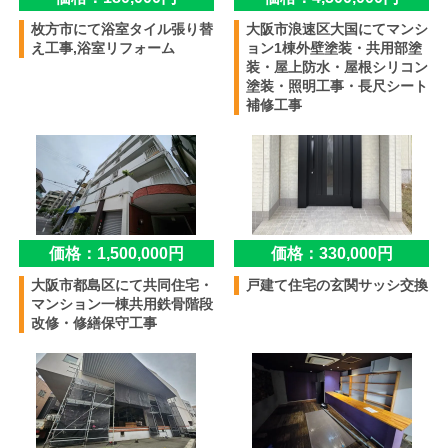
枚方市にて浴室タイル張り替
大阪市浪速区大国にてマンシ
え工事,浴室リフォーム
ョン1棟外壁塗装・共用部塗
装・屋上防水・屋根シリコン
塗装・照明工事・長尺シート
補修工事
価格：1,500,000円
価格：330,000円
大阪市都島区にて共同住宅・
戸建て住宅の玄関サッシ交換
マンション一棟共用鉄骨階段
改修・修繕保守工事