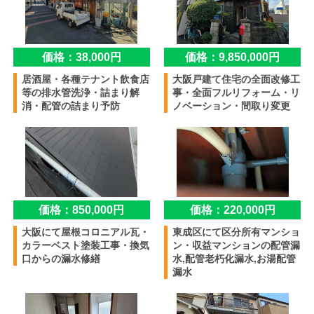
価格：38,000円
価格：9,850,000円
居酒屋・各種テナント飲食店
大阪戸建て住宅の全面改修工
等の排水管洗浄・詰まり解
事・全面フルリフォーム・リ
消・配管の詰まり予防
ノベーション・間取り変更
価格：850,000円
価格：220,000円
大阪にて屋根コロニアル瓦・
東成区にて区分所有マンショ
カラーベスト塗装工事・換気
ン・収益マンションの配管漏
口からの漏水修繕
水,配管老朽化漏水,お湯配管
漏水