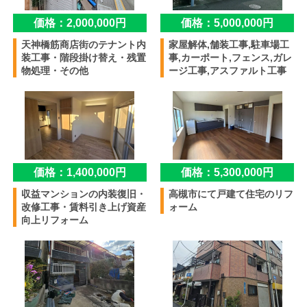
価格：2,000,000円
価格：5,000,000円
天神橋筋商店街のテナント内
家屋解体,舗装工事,駐車場工
装工事・階段掛け替え・残置
事,カーポート,フェンス,ガレ
物処理・その他
ージ工事,アスファルト工事
価格：1,400,000円
価格：5,300,000円
収益マンションの内装復旧・
高槻市にて戸建て住宅のリフ
改修工事・賃料引き上げ資産
ォーム
向上リフォーム