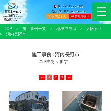
072-812-7062
受付時間 平日 9:00〜17:00
お問合わせ
無料見積り
TOP
施工事例一覧
地域で選ぶ
大阪府下
河内長野市
施工事例 :河内長野市
219件あります。