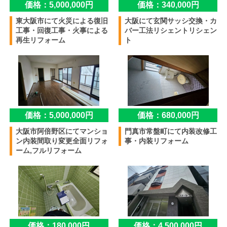
価格：5,000,000円
価格：340,000円
東大阪市にて火災による復旧
大阪にて玄関サッシ交換・カ
工事・回復工事・火事による
バー工法リシェントリシェン
再生リフォーム
ト
価格：5,000,000円
価格：680,000円
大阪市阿倍野区にてマンショ
門真市常盤町にて内装改修工
ン内装間取り変更全面リフォ
事・内装リフォーム
ーム,フルリフォーム
価格：180,000円
価格：4,500,000円