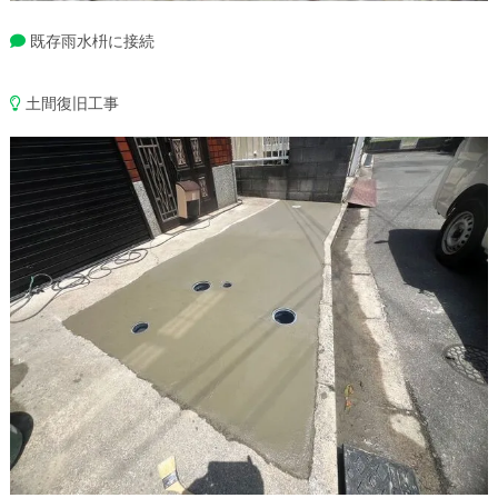
既存雨水枡に接続
土間復旧工事