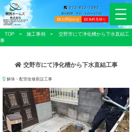
072-812-7062
受付時間 平日 9:00〜17:00
お問合わせ
無料見積り
TOP
施工事例
交野市にて浄化槽から下水直結工
事
交野市にて浄化槽から下水直結工事
解体・配管改修新設工事