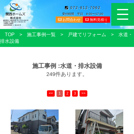
072-812-7062
受付時間 平日 9:00〜17:00
お問合わせ
無料見積り
TOP
施工事例一覧
戸建てリフォーム
水道・
排水設備
施工事例 :水道・排水設備
249件あります。