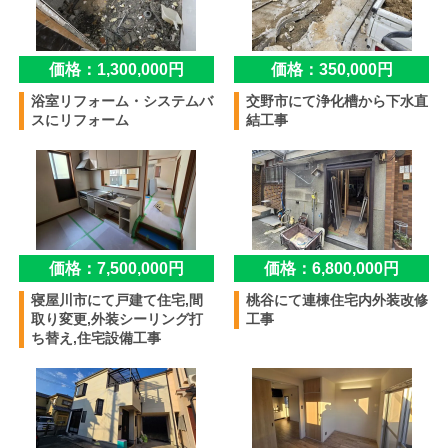
価格：1,300,000円
価格：350,000円
浴室リフォーム・システムバ
交野市にて浄化槽から下水直
スにリフォーム
結工事
価格：7,500,000円
価格：6,800,000円
寝屋川市にて戸建て住宅,間
桃谷にて連棟住宅内外装改修
取り変更,外装シーリング打
工事
ち替え,住宅設備工事