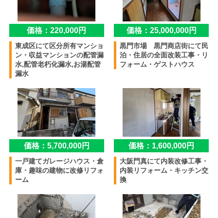
価格：220,000円
価格：25,000,000円
東成区にて区分所有マンショ
黒門市場 黒門商店街にて民
ン・収益マンションの配管漏
泊・住居の全面改装工事・リ
水,配管老朽化漏水,お湯配管
フォーム・ゲストハウス
漏水
価格：5,700,000円
価格：1,600,000円
一戸建てガレージハウス・倉
大阪門真にて内装改修工事・
庫・趣味の建物に改修リフォ
内装リフォーム・キッチン交
ーム
換