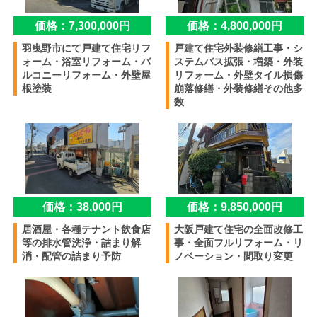
価格：7,300,000円
価格：4,800,000円
羽曳野市にて戸建て住宅リフ
戸建て住宅外装修繕工事・シ
ォーム・浴室リフォーム・バ
ステムバス拡張・増築・外装
ルコニーリフォーム・外壁屋
リフォーム・外壁タイル損傷
根塗装
崩落修繕・外装修繕その他多
数
価格：38,000円
価格：9,850,000円
居酒屋・各種テナント飲食店
大阪戸建て住宅の全面改修工
等の排水管洗浄・詰まり解
事・全面フルリフォーム・リ
消・配管の詰まり予防
ノベーション・間取り変更