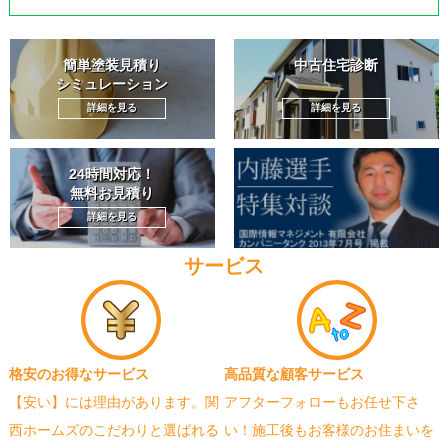
簡単塗装見積り
中古住宅診断
シミュレーション
詳細を見る
詳細を見る
24時間対応！
無料お見積り
詳細を見る
サービス
格安のお得なサービス
高品質な顧客サービス
【安い】には理由があります。関
アフターフォローもお任せ下さ
西ホームズのこだわりと選ばれる
い！施工後もお客様のお住まいを