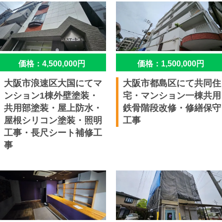
価格：4,500,000円
価格：1,500,000円
大阪市浪速区大国にてマ
大阪市都島区にて共同住
ンション1棟外壁塗装・
宅・マンション一棟共用
共用部塗装・屋上防水・
鉄骨階段改修・修繕保守
屋根シリコン塗装・照明
工事
工事・長尺シート補修工
事