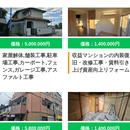
価格：5,000,000円
価格：1,400,000円
家屋解体,舗装工事,駐車
収益マンションの内装復
場工事,カーポート,フェ
旧・改修工事・賃料引き
ンス,ガレージ工事,アス
上げ資産向上リフォーム
ファルト工事
価格：5,800,000円
価格：1,400,000円