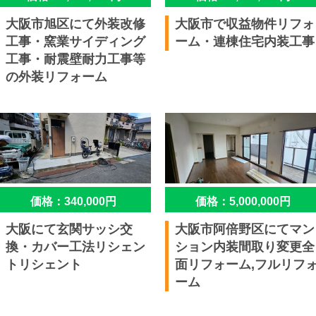
大阪市旭区にて外装改修
大阪市で収益物件リフォ
工事・窯業サイディング
ーム・連棟住宅内装工事
工事・耐震壁耐力工事等
の外装リフォーム
価格：340,000円
価格：5,000,000円
大阪にて玄関サッシ交
大阪市阿倍野区にてマン
換・カバー工法リシェン
ション内装間取り変更全
トリシェント
面リフォーム,フルリフ
ーム