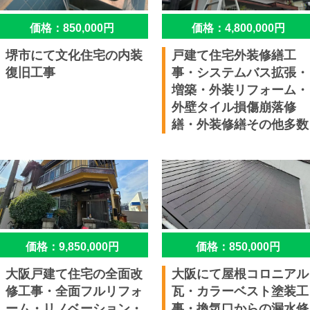
価格：850,000円
価格：4,800,000円
堺市にて文化住宅の内装
戸建て住宅外装修繕工
復旧工事
事・システムバス拡張・
増築・外装リフォーム・
外壁タイル損傷崩落修
繕・外装修繕その他多数
価格：9,850,000円
価格：850,000円
大阪戸建て住宅の全面改
大阪にて屋根コロニアル
修工事・全面フルリフォ
瓦・カラーベスト塗装工
ーム・リノベーション・
事・換気口からの漏水修