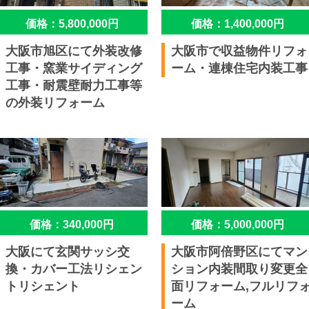
価格：5,800,000円
価格：1,400,000円
大阪市旭区にて外装改修
大阪市で収益物件リフォ
工事・窯業サイディング
ーム・連棟住宅内装工事
工事・耐震壁耐力工事等
の外装リフォーム
価格：340,000円
価格：5,000,000円
大阪にて玄関サッシ交
大阪市阿倍野区にてマン
換・カバー工法リシェン
ション内装間取り変更全
トリシェント
面リフォーム,フルリフ
ーム