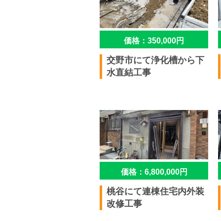
価格：350,000円
交野市にて浄化槽から下
水直結工事
価格：6,800,000円
桃谷にて連棟住宅内外装
改修工事