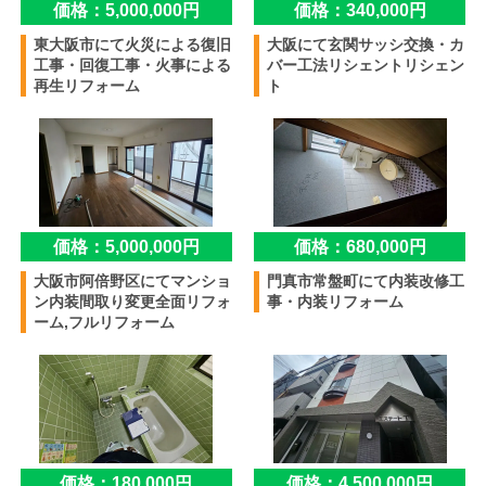
価格：5,000,000円
価格：340,000円
東大阪市にて火災による復旧
大阪にて玄関サッシ交換・カ
工事・回復工事・火事による
バー工法リシェントリシェン
再生リフォーム
ト
価格：5,000,000円
価格：680,000円
大阪市阿倍野区にてマンショ
門真市常盤町にて内装改修工
ン内装間取り変更全面リフォ
事・内装リフォーム
ーム,フルリフォーム
価格：180,000円
価格：4,500,000円