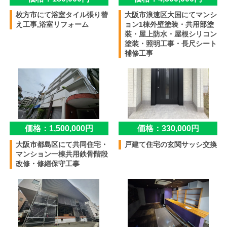
枚方市にて浴室タイル張り替
大阪市浪速区大国にてマンシ
え工事,浴室リフォーム
ョン1棟外壁塗装・共用部塗
装・屋上防水・屋根シリコン
塗装・照明工事・長尺シート
補修工事
価格：1,500,000円
価格：330,000円
大阪市都島区にて共同住宅・
戸建て住宅の玄関サッシ交換
マンション一棟共用鉄骨階段
改修・修繕保守工事