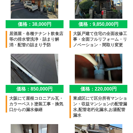
価格：38,000円
価格：9,850,000円
居酒屋・各種テナント飲食店
大阪戸建て住宅の全面改修工
等の排水管洗浄・詰まり解
事・全面フルリフォーム・リ
消・配管の詰まり予防
ノベーション・間取り変更
価格：850,000円
価格：220,000円
大阪にて屋根コロニアル瓦・
東成区にて区分所有マンショ
カラーベスト塗装工事・換気
ン・収益マンションの配管漏
口からの漏水修繕
水,配管老朽化漏水,お湯配管
漏水