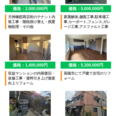
価格：2,000,000円
価格：5,000,000円
天神橋筋商店街のテナント内
家屋解体,舗装工事,駐車場工
装工事・階段掛け替え・残置
事,カーポート,フェンス,ガレ
物処理・その他
ージ工事,アスファルト工事
価格：1,400,000円
価格：5,300,000円
収益マンションの内装復旧・
高槻市にて戸建て住宅のリフ
改修工事・賃料引き上げ資産
ォーム
向上リフォーム