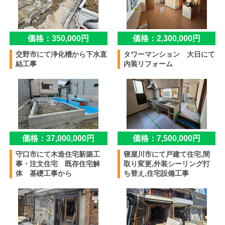
価格：350,000円
価格：2,300,000円
交野市にて浄化槽から下水直
タワーマンション 大日にて
結工事
内装リフォーム
価格：37,000,000円
価格：7,500,000円
守口市にて木造住宅新築工
寝屋川市にて戸建て住宅,間
事・注文住宅 既存住宅解
取り変更,外装シーリング打
体 基礎工事から
ち替え,住宅設備工事