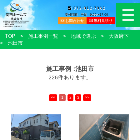
072-812-7062
受付時間 平日 9:00〜17:00
お問合わせ
無料見積り
TOP
施工事例一覧
地域で選ぶ
大阪府下
池田市
施工事例 :池田市
226件あります。