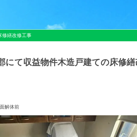
床修繕改修工事
郡にて収益物件木造戸建ての床修繕
面解体前