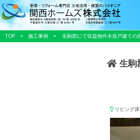
TOP
施工事例
生駒郡にて収益物件木造戸建ての
生駒
リビング床