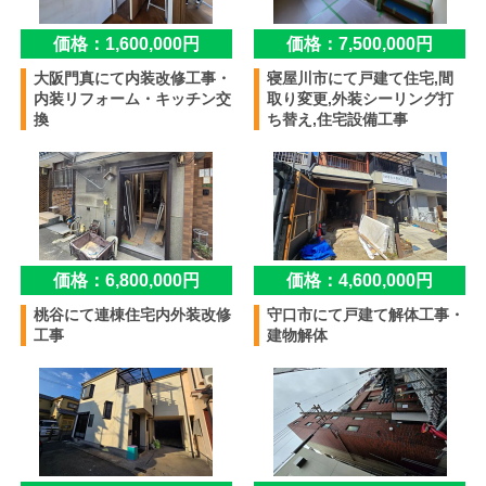
価格：1,600,000円
価格：7,500,000円
大阪門真にて内装改修工事・
寝屋川市にて戸建て住宅,間
内装リフォーム・キッチン交
取り変更,外装シーリング打
換
ち替え,住宅設備工事
価格：6,800,000円
価格：4,600,000円
桃谷にて連棟住宅内外装改修
守口市にて戸建て解体工事・
工事
建物解体