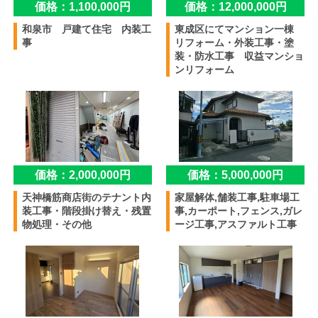
価格：1,100,000円
価格：12,000,000円
和泉市 戸建て住宅 内装工
東成区にてマンション一棟
事
リフォーム・外装工事・塗
装・防水工事 収益マンショ
ンリフォーム
価格：2,000,000円
価格：5,000,000円
天神橋筋商店街のテナント内
家屋解体,舗装工事,駐車場工
装工事・階段掛け替え・残置
事,カーポート,フェンス,ガレ
物処理・その他
ージ工事,アスファルト工事