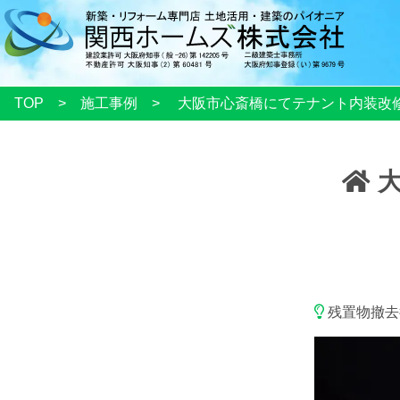
TOP
施工事例
大阪市心斎橋にてテナント内装
大
残置物撤去