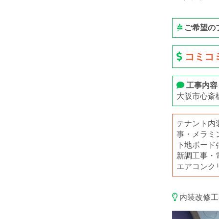
ご希望の
コミコミ
工事内容
大阪市心斎
テナント内
事・メラミ
下地ボード
新調工事・
エアコンク
内装改修工