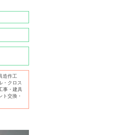
具造作工
ル・クロス
工事・建具
ント交換・