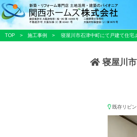
TOP
施工事例
寝屋川市石津中町にて戸建て住宅,
寝屋川市
既存リビン