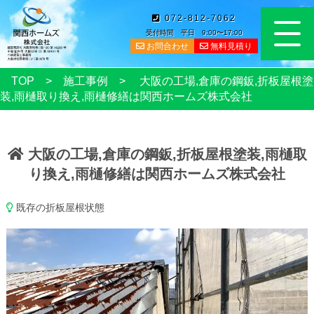
072-812-7062
受付時間 平日 9:00〜17:00
お問合わせ
無料見積り
TOP
施工事例
大阪の工場,倉庫の鋼鈑,折板屋根塗
装,雨樋取り換え,雨樋修繕は関西ホームズ株式会社
大阪の工場,倉庫の鋼鈑,折板屋根塗装,雨樋取
り換え,雨樋修繕は関西ホームズ株式会社
既存の折板屋根状態