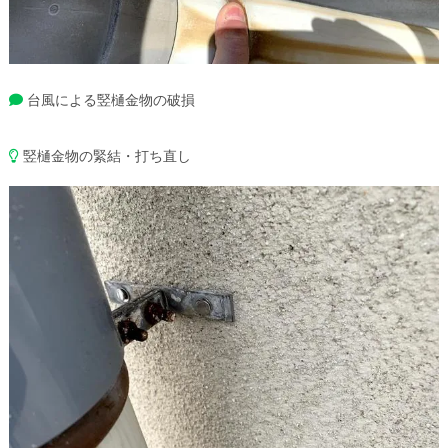
台風による竪樋金物の破損
竪樋金物の緊結・打ち直し