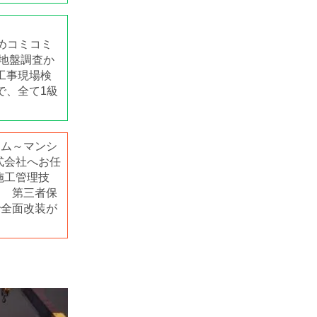
めコミコミ
地盤調査か
工事現場検
で、全て1級
ーム～マンシ
式会社へお任
施工管理技
! 第三者保
で全面改装が