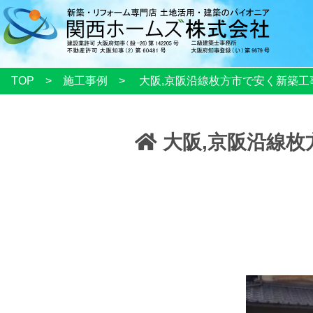
TOP
施工事例
大阪,京阪沿線枚方市で安く新築工
大阪,京阪沿線枚