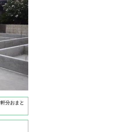
2軒分おまと