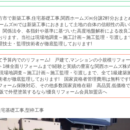
方市で新築工事,住宅基礎工事,関西ホームズ㈱分譲2軒分おまと
ホームズ㈱では新築工事におきまして土地の自体の信頼性の高い
、関係法令、各指針や基準に基づいた高度地盤解析による改良
おります。当社は現場地調査～施工計画～施工監理・引渡しま
理技士・監理技術者が徹底監理しております!
て予算内でのリフォーム! 戸建て,マンションの小規模リフォ
ト1棟全面リフォームまで!経験と実績の豊富な関西ホームズ株
は現場地調査～施工計画～施工監理・引渡しまで、全て1級建築
術者が徹底監理しております! 国家資格者管理費用は無料です
フォーム保険対応、その他多数国家資格在籍! 高品質,低価格
大阪で外壁塗装するなら!優良リフォーム会員加盟店へ
住宅基礎工事,型枠工事