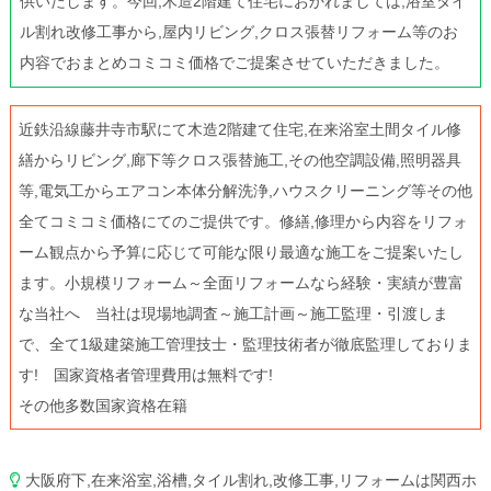
供いたします。今回,木造2階建て住宅におかれましては,浴室タイ
ル割れ改修工事から,屋内リビング,クロス張替リフォーム等のお
内容でおまとめコミコミ価格でご提案させていただきました。
近鉄沿線藤井寺市駅にて木造2階建て住宅,在来浴室土間タイル修
繕からリビング,廊下等クロス張替施工,その他空調設備,照明器具
等,電気工からエアコン本体分解洗浄,ハウスクリーニング等その他
全てコミコミ価格にてのご提供です。修繕,修理から内容をリフォ
ーム観点から予算に応じて可能な限り最適な施工をご提案いたし
ます。小規模リフォーム～全面リフォームなら経験・実績が豊富
な当社へ 当社は現場地調査～施工計画～施工監理・引渡しま
で、全て1級建築施工管理技士・監理技術者が徹底監理しておりま
す! 国家資格者管理費用は無料です!
その他多数国家資格在籍
大阪府下,在来浴室,浴槽,タイル割れ,改修工事,リフォームは関西ホ