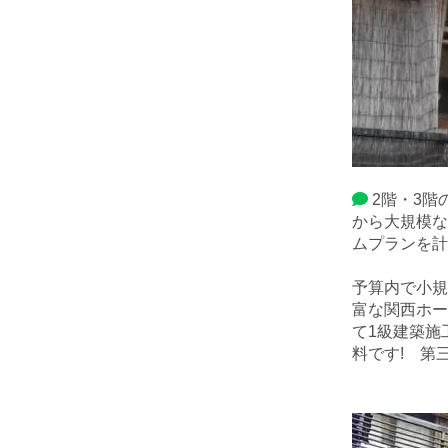
2階・3階
から大規模な
ムプランを
予算内で小規
富な関西ホー
て1級建築施
料です! 第