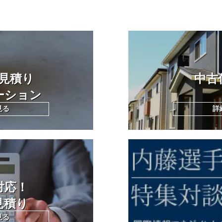
見積り
中古
ーション
見る
詳
対応！
見積り
見る