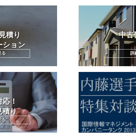
見積り
中古
ーション
見る
詳
対応！
見積り
見る