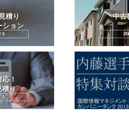
見積り
中古
ーション
見る
詳
対応！
見積り
見る