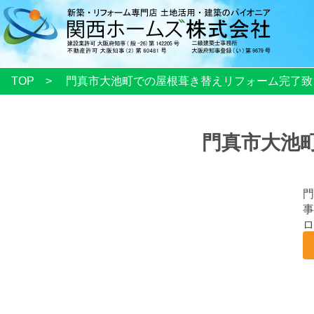
TOP
門真市大池町での屋根葺き替えリフォーム完了致
門真市大池
門
ロ