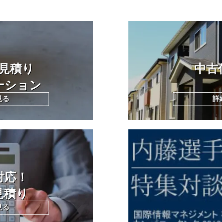
見積り
中古
ーション
見る
詳
対応！
見積り
見る