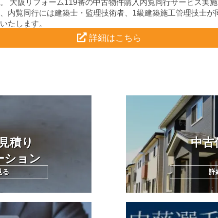
。 大阪リフォーム119番の中古物件購入内覧同行サービス実施
、内覧同行には建築士・監理技術者、1級建築施工管理技士が
いたします。
詳細はこちら
見積り
中古
ーション
見る
詳