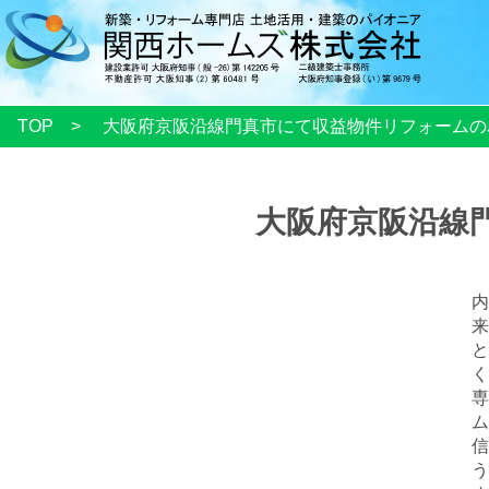
TOP
大阪府京阪沿線門真市にて収益物件リフォームの
大阪府京阪沿線
内
来
と
く
ム
信
う