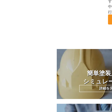
す
中
行
簡単塗装
シミュレ
詳細を