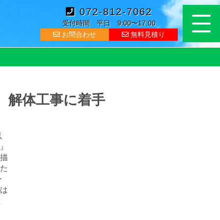
072-812-7062
受付時間 平日 9:00〜17:00
お問合わせ
無料見積り
、解体工事に着手
以
』
描
た
ー
は
と