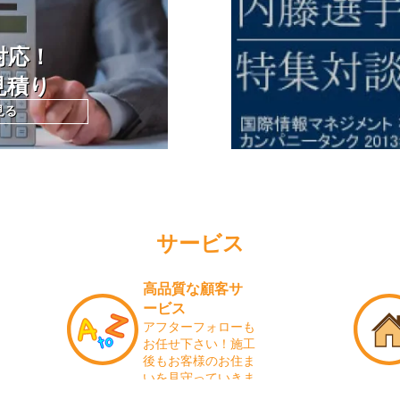
対応！
見積り
見る
サービス
高品質な顧客サ
ービス
アフターフォローも
お任せ下さい！施工
後もお客様のお住ま
いを見守っていきま
す！