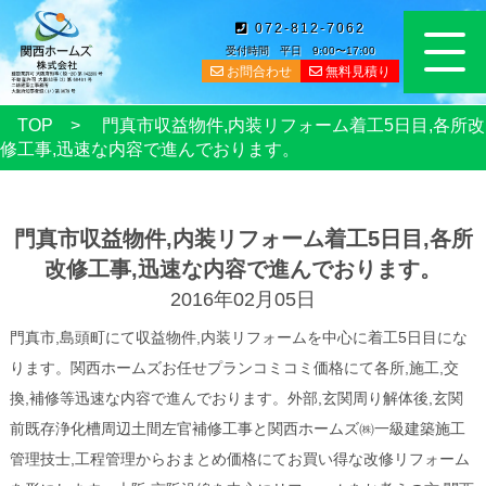
072-812-7062
受付時間 平日 9:00〜17:00
お問合わせ
無料見積り
TOP
門真市収益物件,内装リフォーム着工5日目,各所改
修工事,迅速な内容で進んでおります。
門真市収益物件,内装リフォーム着工5日目,各所
改修工事,迅速な内容で進んでおります。
2016年02月05日
門真市,島頭町にて収益物件,内装リフォームを中心に着工5日目にな
ります。関西ホームズお任せプランコミコミ価格にて各所,施工,交
換,補修等迅速な内容で進んでおります。外部,玄関周り解体後,玄関
前既存浄化槽周辺土間左官補修工事と関西ホームズ㈱一級建築施工
管理技士,工程管理からおまとめ価格にてお買い得な改修リフォーム