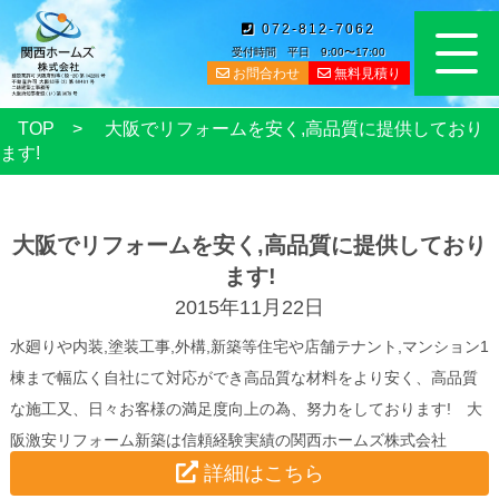
072-812-7062
受付時間 平日 9:00〜17:00
お問合わせ
無料見積り
TOP
大阪でリフォームを安く,高品質に提供しており
ます!
大阪でリフォームを安く,高品質に提供しており
ます!
2015年11月22日
水廻りや内装,塗装工事,外構,新築等住宅や店舗テナント,マンション1
棟まで幅広く自社にて対応ができ高品質な材料をより安く、高品質
な施工又、日々お客様の満足度向上の為、努力をしております! 大
阪激安リフォーム新築は信頼経験実績の関西ホームズ株式会社
詳細はこちら