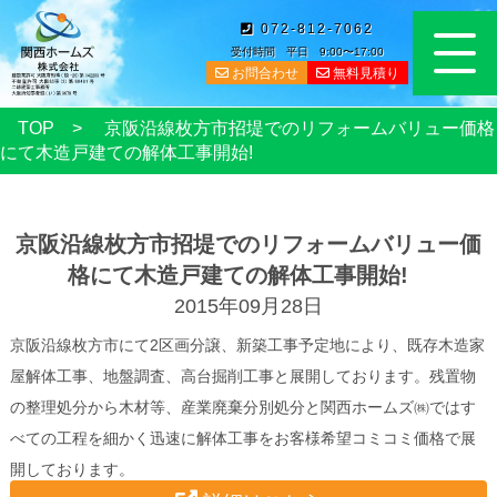
072-812-7062
受付時間 平日 9:00〜17:00
お問合わせ
無料見積り
TOP
京阪沿線枚方市招堤でのリフォームバリュー価格
にて木造戸建ての解体工事開始!
京阪沿線枚方市招堤でのリフォームバリュー価
格にて木造戸建ての解体工事開始!
2015年09月28日
京阪沿線枚方市にて2区画分譲、新築工事予定地により、既存木造家
屋解体工事、地盤調査、高台掘削工事と展開しております。残置物
の整理処分から木材等、産業廃棄分別処分と関西ホームズ㈱ではす
べての工程を細かく迅速に解体工事をお客様希望コミコミ価格で展
開しております。