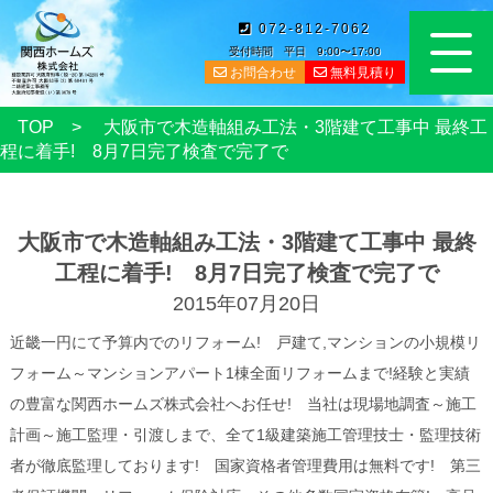
072-812-7062
受付時間 平日 9:00〜17:00
お問合わせ
無料見積り
TOP
大阪市で木造軸組み工法・3階建て工事中 最終工
程に着手! 8月7日完了検査で完了で
大阪市で木造軸組み工法・3階建て工事中 最終
工程に着手! 8月7日完了検査で完了で
2015年07月20日
近畿一円にて予算内でのリフォーム! 戸建て,マンションの小規模リ
フォーム～マンションアパート1棟全面リフォームまで!経験と実績
の豊富な関西ホームズ株式会社へお任せ! 当社は現場地調査～施工
計画～施工監理・引渡しまで、全て1級建築施工管理技士・監理技術
者が徹底監理しております! 国家資格者管理費用は無料です! 第三