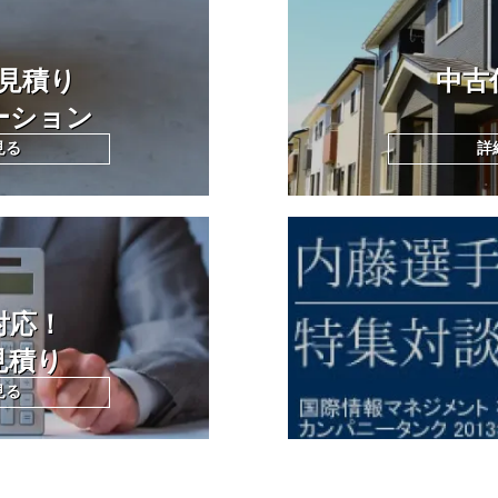
見積り
中古
ーション
見る
詳
対応！
見積り
見る